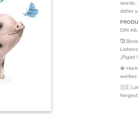
Mainz
wurde. 
daher u
Mannheim
München
PRODU
DIN A6,
Norderney
Nürnberg
🥰 Bez
Liebevo
Stuttgart
„Piglet 
Wien
💎 Höch
weißes 
🇩🇪 Lo
hergest