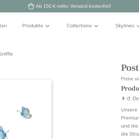
Ab 150 € netto: Versand kostenfrei!
ten
Produkte
Collections
Skylines
Amsterda
Geschirrtücher
Weihnachten
niffle
Berlin
Frottee-Handtücher
Farm & Forest
Dortmund
Post
Porzellantassen
Cuties
Düsseldorf
Topflappen
Maritime
Preise s
Frankfurt
Kalender
Fresh & Delicious
Prod
Graz
Notizblöcke
Florals, Birds & Bees
👩‍🎨
De
Hamburg
Dekomagnete
Graspapier
Unsere 
Koblenz
Postkarten
Specials
Premium
Köln
Displays
Muttertag
und die
Lübeck
Ostern
die Str